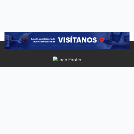
Techos y
Contáctanos
Síguenos
Paredes
Hermosillo, Sonora
Facebook
Acerca de
(Matriz)
Instagram
Nosotros
(662) 210 70 50
Techos y
Sucursales
01 800 5055 210
Paredes
Contacto
© 2026 TECHOS Y PAREDES. Todos los Derechos Reservados.
Aviso