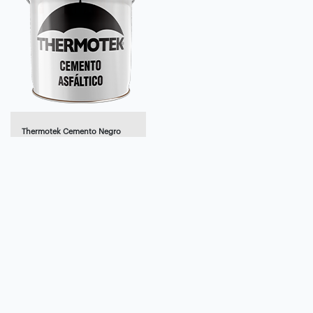
Thermotek Cemento Negro
Base Solvente
THERMOTEK® CEMENTO ASFALTICO
es un resanador, asfáltico de
consistencia pastosa, elaborado a
base bitúmenes, aceites
plastificantes, cargas miner
Ver
más..
Aplicación:
Profesional