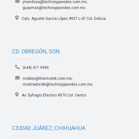
jmendoza@techosyparedes.com.mx;
guaymas@techosyparedes.com.mx
Calz. Agustín García López #937 L-47 Col. Delicia
CD. OBREGÓN, SON
(644) 417 9990
nrobles@thermotek.com.mx;
mostradorobr@techosyparedes.com.mx
Av. Sufragio Efectivo #370 Col. Centro
CIUDAD JUÁREZ, CHIHUAHUA