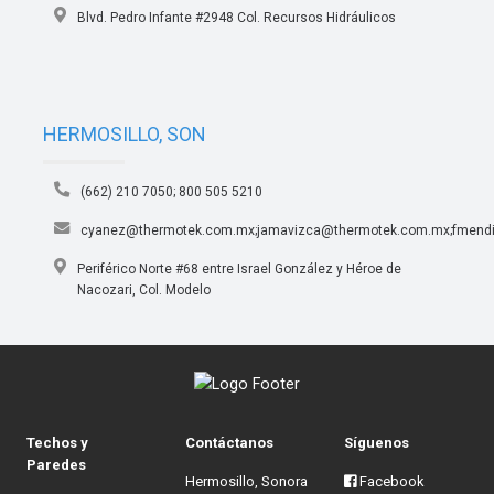
Blvd. Pedro Infante #2948 Col. Recursos Hidráulicos
HERMOSILLO, SON
(662) 210 7050; 800 505 5210
cyanez@thermotek.com.mx;jamavizca@thermotek.com.mx;fmendi
Periférico Norte #68 entre Israel González y Héroe de
Nacozari, Col. Modelo
Techos y
Contáctanos
Síguenos
Paredes
Hermosillo, Sonora
Facebook