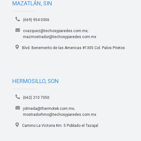
MAZATLÁN, SIN
(669) 954 0306
cvazquez@techosyparedes.com.mx;
mazmostrador@techosyparedes.com.mx
Blvd. Benemerito de las Americas #1305 Col. Palos Prietos
HERMOSILLO, SON
(662) 210 7050
jolmeda@thermotek.com.mx;
mostradorhmo@techosyparedes.com.mx
Camino La Victoria Km. 5 Poblado el Tazajal