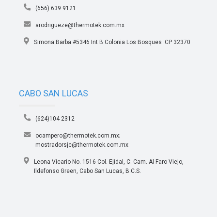
(656) 639 9121
arodrigueze@thermotek.com.mx
Simona Barba #5346 Int B Colonia Los Bosques CP 32370
CABO SAN LUCAS
(624)104 2312
ocampero@thermotek.com.mx;
mostradorsjc@thermotek.com.mx
Leona Vicario No. 1516 Col. Ejidal, C. Cam. Al Faro Viejo,
Ildefonso Green, Cabo San Lucas, B.C.S.