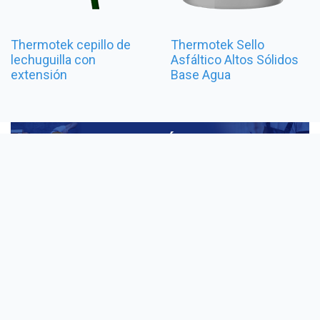
Thermotek cepillo de
Thermotek Sello
lechuguilla con
Asfáltico Altos Sólidos
extensión
Base Agua
Techos y
Contáctanos
Síguenos
Paredes
Hermosillo, Sonora
Facebook
Acerca de
(Matriz)
Instagram
Nosotros
(662) 210 70 50
Techos y
Sucursales
01 800 5055 210
Paredes
Contacto