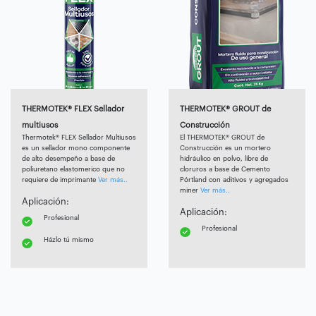
THERMOTEK® FLEX Sellador
THERMOTEK® GROUT de
multiusos
Construcción
Thermotek® FLEX Sellador Multiusos
El THERMOTEK® GROUT de
es un sellador mono componente
Construcción es un mortero
de alto desempeño a base de
hidráulico en polvo, libre de
poliuretano elastomerico que no
cloruros a base de Cemento
requiere de imprimante
Ver más..
Pórtland con aditivos y agregados
miner
Ver más..
Aplicación:
Aplicación:
Profesional
Profesional
Házlo tú mismo