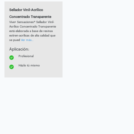
Sellador Vinil-Acrílico
Concentrado Transparente
Vive+ Sensaciones® Sellador Vinil-
Acrílico Concentrado Transparente
está elaborada a base de resinas
estiren-acrílicas de alta calidad que
se pued
Ver más..
Aplicación:
Profesional
Házlo tú mismo