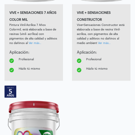
VIVE + SENSACIONES 7 AÑOS
VIVE + SENSACIONES
COLOR MIL
CONSTRUCTOR
Pintura Vinil-Acrílica 7 Años
Vive+Sensaciones Constructor está
Colormil, está elaborada a base de
elaborada a base de resina Vinil-
resinas (vinil- acrÍlica) con
acrílica, con pigmentos de alta
pigmentos de alta calidad y aditivos
calidad y aditivos no dañinos al
no dañinos al
Ver más..
medio ambient
Ver más..
Aplicación:
Aplicación:
Profesional
Profesional
Házlo tú mismo
Házlo tú mismo