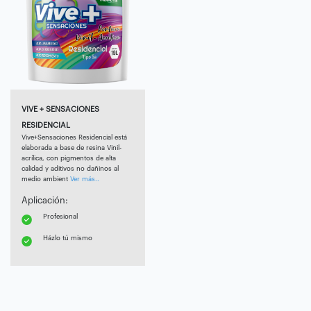
VIVE + SENSACIONES
RESIDENCIAL
Vive+Sensaciones Residencial está
elaborada a base de resina Vinil-
acrílica, con pigmentos de alta
calidad y aditivos no dañinos al
medio ambient
Ver más..
Aplicación:
Profesional
Házlo tú mismo